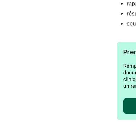
rap
rés
cou
Pre
Rempl
docum
clini
un re