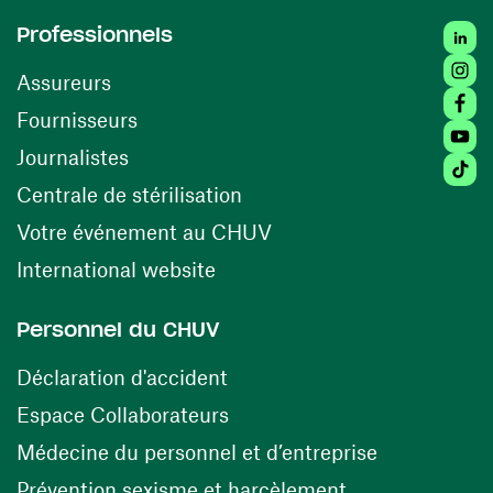
Linke
Professionnels
Insta
Assureurs
Faceb
(opens in a new window)
Fournisseurs
Youtu
Journalistes
Tikto
(opens in a new window)
Centrale de stérilisation
(opens in a new windo
Votre événement au CHUV
(opens in a new window)
International website
Personnel du CHUV
(opens in a new window)
Déclaration d'accident
(opens in a new window)
Espace Collaborateurs
(opens in a
Médecine du personnel et d’entreprise
(opens in a ne
Prévention sexisme et harcèlement