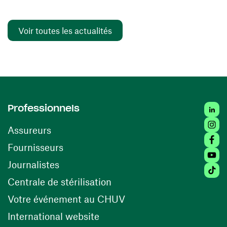
Voir toutes les actualités
Linked
Professionnels
Insta
Assureurs
Faceb
(ouvre une nouvelle fenêtre)
Fournisseurs
Youtu
Journalistes
Tiktok
(ouvre une nouvelle fenêtr
Centrale de stérilisation
(ouvre une nouvelle fen
Votre événement au CHUV
(ouvre une nouvelle fenêtre)
International website