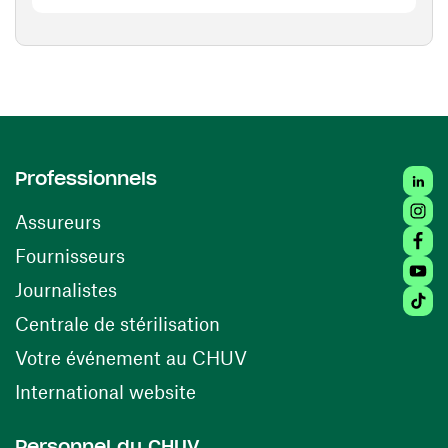
Linked
Professionnels
Insta
Assureurs
Faceb
(ouvre une nouvelle fenêtre)
Fournisseurs
Youtu
Journalistes
Tiktok
(ouvre une nouvelle fenêtr
Centrale de stérilisation
(ouvre une nouvelle fen
Votre événement au CHUV
(ouvre une nouvelle fenêtre)
International website
Personnel du CHUV