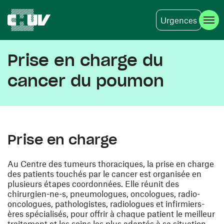
Urgences
Aller au contenu principal
Prise en charge du
cancer du poumon
Prise en charge
Au Centre des tumeurs thoraciques, la prise en charge
des patients touchés par le cancer est organisée en
plusieurs étapes coordonnées. Elle réunit des
chirurgien-ne-s, pneumologues, oncologues, radio-
oncologues, pathologistes, radiologues et infirmiers-
ères spécialisés , pour offrir à chaque patient le meilleur
traitement et les soins les plus adaptés à sa situation.