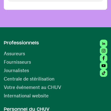
Linked
Professionnels
Insta
Assureurs
Faceb
(ouvre une nouvelle fenêtre)
Fournisseurs
Youtu
Journalistes
Tiktok
(ouvre une nouvelle fenêtr
Centrale de stérilisation
(ouvre une nouvelle fen
Votre événement au CHUV
(ouvre une nouvelle fenêtre)
International website
Personnel du CHUV