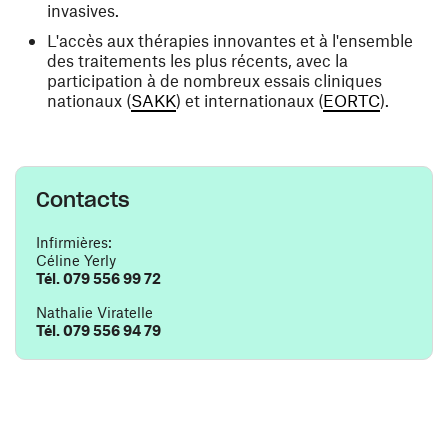
invasives.
L'accès aux thérapies innovantes et à l'ensemble
des traitements les plus récents, avec la
participation à de nombreux essais cliniques
(ouvre une nouvelle fenêtre)
(ouvre un
nationaux (
SAKK
) et internationaux (
EORTC
).
Contacts
Infirmières:
Céline Yerly
Tél. 079 556 99 72
Nathalie Viratelle
Tél. 079 556 94 79