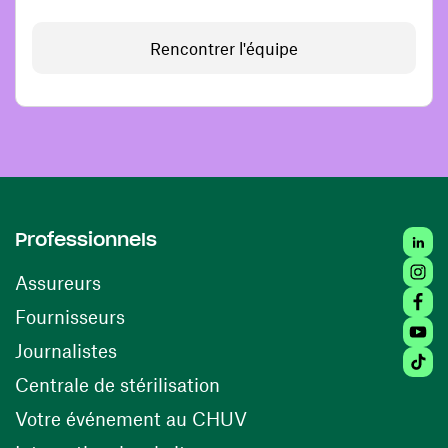
Rencontrer l'équipe
Linked
Professionnels
Insta
Assureurs
Faceb
(ouvre une nouvelle fenêtre)
Fournisseurs
Youtu
Journalistes
Tiktok
(ouvre une nouvelle fenêtr
Centrale de stérilisation
(ouvre une nouvelle fen
Votre événement au CHUV