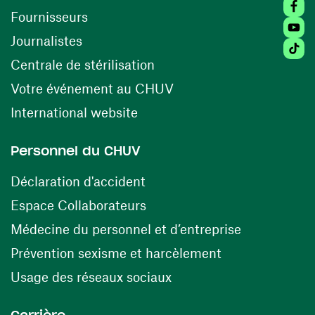
Faceb
(ouvre une nouvelle fenêtre)
Fournisseurs
Youtu
Journalistes
Tiktok
(ouvre une nouvelle fenêtr
Centrale de stérilisation
(ouvre une nouvelle fen
Votre événement au CHUV
(ouvre une nouvelle fenêtre)
International website
Personnel du CHUV
(ouvre une nouvelle fenêtre)
Déclaration d'accident
(ouvre une nouvelle fenêtre)
Espace Collaborateurs
(ouvre une n
Médecine du personnel et d’entreprise
(ouvre une nouv
Prévention sexisme et harcèlement
(ouvre une nouvelle fenê
Usage des réseaux sociaux