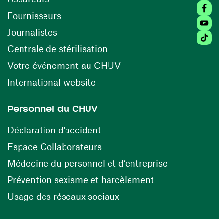
Faceb
(ouvre une nouvelle fenêtre)
Fournisseurs
Youtu
Journalistes
Tiktok
(ouvre une nouvelle fenêtr
Centrale de stérilisation
(ouvre une nouvelle fen
Votre événement au CHUV
(ouvre une nouvelle fenêtre)
International website
Personnel du CHUV
(ouvre une nouvelle fenêtre)
Déclaration d'accident
(ouvre une nouvelle fenêtre)
Espace Collaborateurs
(ouvre une n
Médecine du personnel et d’entreprise
(ouvre une nouv
Prévention sexisme et harcèlement
(ouvre une nouvelle fenê
Usage des réseaux sociaux