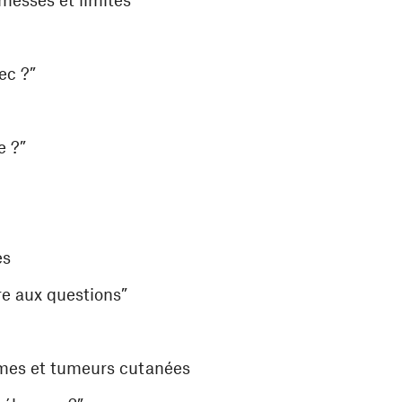
ec ?”
e ?”
es
re aux questions”
omes et tumeurs cutanées