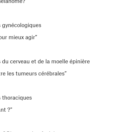
mélanome?”
s gynécologiques
our mieux agir”
du cerveau et de la moelle épinière
re les tumeurs cérébrales”
s thoraciques
nt ?"