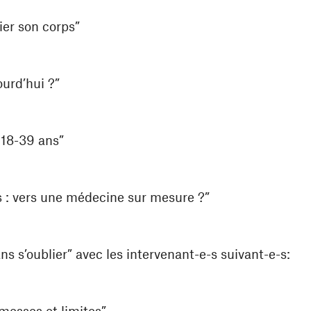
ier son corps”
ourd’hui ?”
 18-39 ans”
 : vers une médecine sur mesure ?”
s s’oublier” avec les intervenant-e-s suivant-e-s:
romesses et limites”