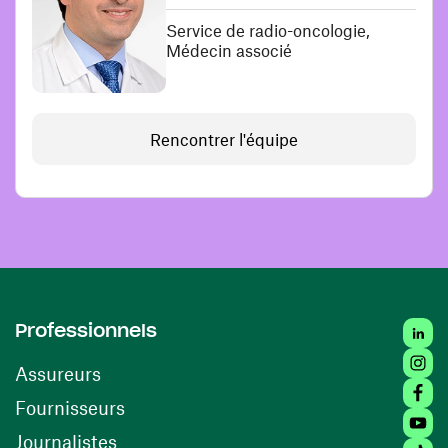
Service de radio-oncologie,
Médecin associé
Rencontrer l'équipe
Linked
Professionnels
Insta
Assureurs
Faceb
(ouvre une nouvelle fenêtre)
Fournisseurs
Youtu
Journalistes
Tiktok