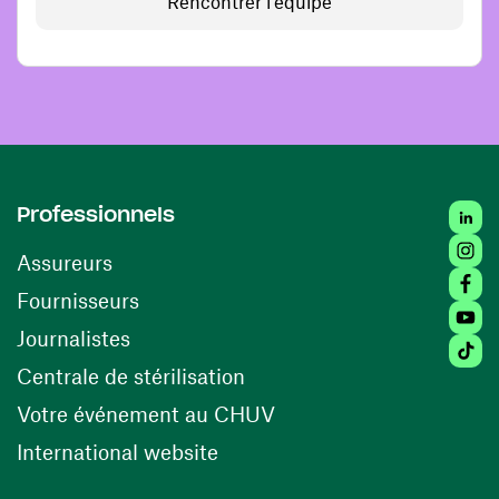
Rencontrer l'équipe
Linked
Professionnels
Insta
Assureurs
Faceb
(ouvre une nouvelle fenêtre)
Fournisseurs
Youtu
Journalistes
Tiktok
(ouvre une nouvelle fenêtr
Centrale de stérilisation
(ouvre une nouvelle fen
Votre événement au CHUV
(ouvre une nouvelle fenêtre)
International website