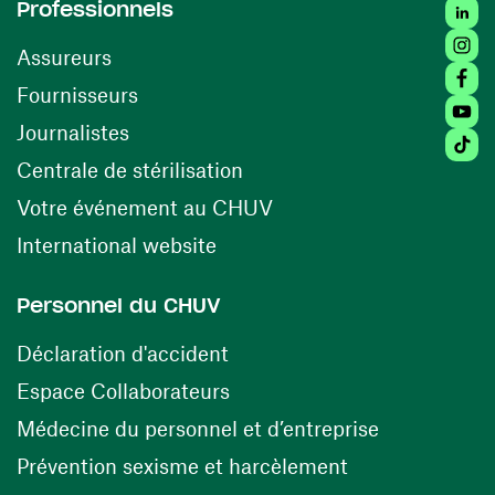
Linked
Professionnels
Insta
Assureurs
Faceb
(ouvre une nouvelle fenêtre)
Fournisseurs
Youtu
Journalistes
Tiktok
(ouvre une nouvelle fenêtr
Centrale de stérilisation
(ouvre une nouvelle fen
Votre événement au CHUV
(ouvre une nouvelle fenêtre)
International website
Personnel du CHUV
(ouvre une nouvelle fenêtre)
Déclaration d'accident
(ouvre une nouvelle fenêtre)
Espace Collaborateurs
(ouvre une n
Médecine du personnel et d’entreprise
(ouvre une nouv
Prévention sexisme et harcèlement