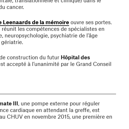
tale, translationnelle et clinique) dans le
u cancer.
(ouvre une nouvelle fenê
e Leenaards de la mémoire
ouvre ses portes.
 réunit les compétences de spécialistes en
e, neuropsychologie, psychiatrie de l'âge
gériatrie.
 de construction du futur
Hôpital des
st accepté à l’unanimité par le Grand Conseil
ate III
, une pompe externe pour réguler
ance cardiaque en attendant la greffe, est
 au CHUV en novembre 2015, une première en