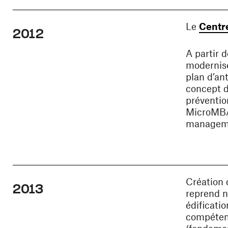
Le
Centr
2012
A partir 
modernis
plan d’ant
concept de
préventio
MicroMBA
managemen
Création
2013
reprend n
édificatio
compétenc