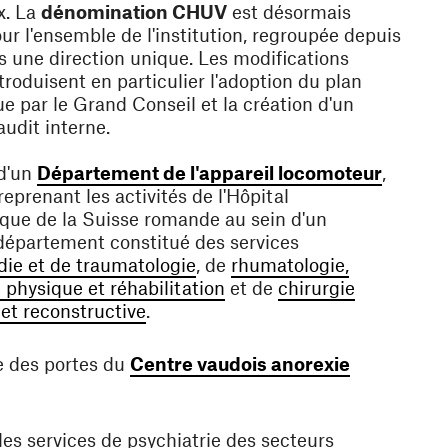
x. La
dénomination CHUV
est désormais
our l'ensemble de l'institution, regroupée depuis
 une direction unique. Les modifications
troduisent en particulier l'adoption du plan
ue par le Grand Conseil et la création d'un
audit interne.
(ouvre 
d'un
Département de l'appareil locomoteur
,
eprenant les activités de l'Hôpital
que de la Suisse romande au sein d'un
épartement constitué des services
(ouvre une nouvelle fenêtre)
die et de traumatologie
, de
rhumatologie,
(ouvre une nouvelle fenêtr
physique et réhabilitation
et de
chirurgie
(ouvre une nouvelle fenêtre)
 et reconstructive
.
e des portes du
Centre vaudois anorexie
(ouvre une nouvelle fenêtre)
es services de psychiatrie des secteurs