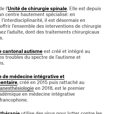
(ouvre une nouvelle f
e l'
Unité de chirurgie spinale
. Elle est depuis
n centre hautement spécialisé: en
 l’interdisciplinarité, il est désormais en
offrir l’ensemble des interventions de chirurgie
hez l’adulte, dont des traitements chirurgicaux
s.
(ouvre une nouvelle fenêtre)
e cantonal autisme
est créé et intégré au
es troubles du spectre de l’autisme et
s.
 de médecine intégrative et
(ouvre une nouvelle fenêtre)
entaire
, créé en 2015 puis rattaché au
(ouvre une nouvelle fenêtre)
’anesthésiologie
en 2018, est le premier
adémique en médecine intégrative
francophone.
thérapie
utilise des virus pour lutter contre les