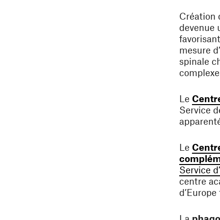
Création d
devenue u
favorisant
mesure d’
spinale c
complexe
Le
Centr
Service d
apparenté
Le
Centre
complém
Service d
centre ac
d’Europe 
La
phago