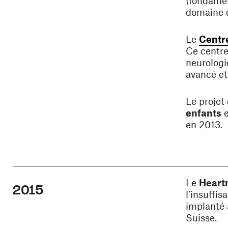
(fondamen
domaine d
Le
Centr
Ce centre
neurologi
avancé et 
Le projet
enfants
e
en 2013.
Le
Heartm
2015
l’insuffis
implanté
Suisse.