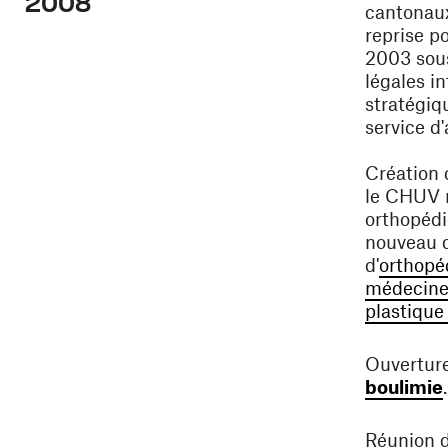
2008
cantonau
reprise p
2003 sous
légales in
stratégiq
service d'
Création 
le CHUV r
orthopédi
nouveau d
d'
orthopé
médecine 
plastique
Ouvertur
boulimie
.
Réunion d