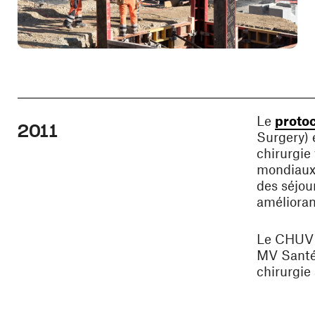
Le
proto
2011
Surgery) 
chirurgie 
mondiaux 
des séjour
améliorant
Le CHUV c
MV Santé,
chirurgie