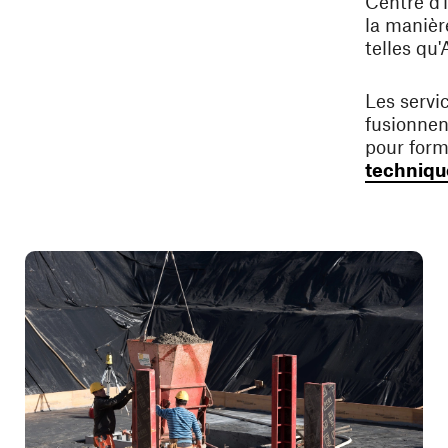
Centre d'
la manièr
telles qu'
Les servi
fusionnent
pour form
technique