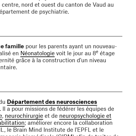
s centre, nord et ouest du canton de Vaud au
épartement de psychiatrie.
e famille
pour les parents ayant un nouveau-
e
(ouvre une nouvelle fenêtre)
alisé en
Néonatologie
voit le jour au 8
étage
ernité grâce à la construction d'un niveau
ntaire.
 du
Département des neurosciences
(ouvre une nouvelle fenêtre)
. Il a pour missions de fédérer les équipes de
(ouvre une nouvelle fenêtre)
(ouvre une nouvelle fenêtre)
e
,
neurochirurgie
et de
neuropsychologie et
(ouvre une nouvelle fenêtre)
bilitation
; améliorer encore la collaboration
L, le Brain Mind Institute de l'EPFL et le