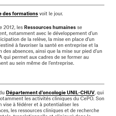
(ouvre une nouvelle fenêtre)
e des formations
voit le jour.
de 2012, les
Ressources humaines
se
ent, notamment avec le développement d’un
icipation de la relève, la mise en place d’un
stiné à favoriser la santé en entreprise et la
n des absences, ainsi que la mise sur pied d’un
 qui permet aux cadres de se former au
t au sein même de l’entreprise.
(ouvre un
 du
Département d'oncologie UNIL-CHUV
, qui
otamment les activités cliniques du CePO. Son
n vise à fédérer et à potentialiser les
es, les ressources cliniques et de recherche