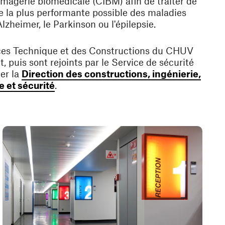
imagerie biomédicale (CIBM) afin de traiter de
e la plus performante possible des maladies
Alzheimer, le Parkinson ou l'épilepsie.
ces Technique et des Constructions du CHUV
, puis sont rejoints par le Service de sécurité
er la
Direction des constructions, ingénierie,
(ouvre une nouvelle fenêtre)
 et sécurité
.