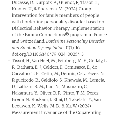
Ducasse, D., Durpoix, A., Guenot, F., Tissot, H.,
Kramer, U., & Speranza, M. (2024). Group
intervention for family members of people
with borderline personality disorder based on
Dialectical Behavior Therapy: Implementation
of the Family Connections® program in France
and Switzerland.
Borderline Personality Disorder
and Emotion Dysregulation
,
11
(1), 16.
doi.org/10.1186/s40479-024-00254-3
Tissot, H., Van Heel, M., Feinberg, M. E., Gedaly, L.
R., Barham, E. J., Calders, F., Camisasca, E., de
Carvalho, T. R., Çetin, M., Dennis, C.-L., Favez, N.,
Figueiredo, B., Galdiolo, S., Khawaja, M., Lamela,
D., Latham, R. M., Luo, N., Mosmann, C.,
Nakamura, Y., Oliver, B. R., Pinto, T. M., Perez-
Brena, N., Roskam, I., Shai, D., Takeishi, Y., Van
Leeuwen, K., Wells, M. B., & Xu, W. (2024).
Measurement invariance of the Coparenting