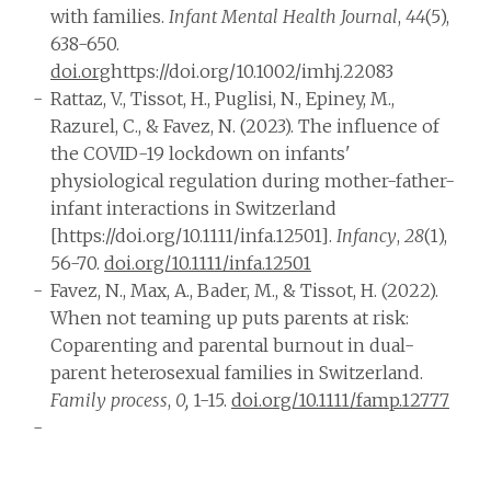
with families.
Infant Mental Health Journal
,
44
(5),
638-650.
doi.org
https://doi.org/10.1002/imhj.22083
Rattaz, V., Tissot, H., Puglisi, N., Epiney, M.,
Razurel, C., & Favez, N. (2023). The influence of
the COVID-19 lockdown on infants'
physiological regulation during mother-father-
infant interactions in Switzerland
[https://doi.org/10.1111/infa.12501].
Infancy
,
28
(1),
56-70.
doi.org/10.1111/infa.12501
Favez, N., Max, A., Bader, M., & Tissot, H. (2022).
When not teaming up puts parents at risk:
Coparenting and parental burnout in dual-
parent heterosexual families in Switzerland.
Family process
,
0,
1-15.
doi.org/10.1111/famp.12777