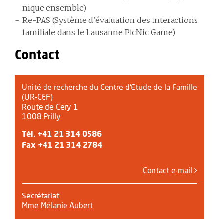
nique ensemble)
Re-PAS (Système d’évaluation des interactions
familiale dans le Lausanne PicNic Game)
Contact
Unité de recherche du Centre d'Etude de la Famille
(UR-CEF)
Route de Cery 1
1008 Prilly
Tél.
+41 21 314 0586
Fax +41 21 314 2784
Contact e-mail
Secrétariat
Mme Mélanie Aubert