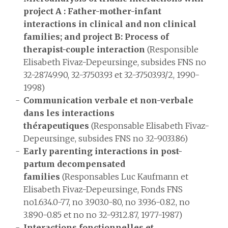
project A : Father-mother-infant
interactions in clinical and non clinical
families; and project B: Process of
therapist-couple interaction
(Responsible
Elisabeth Fivaz-Depeursinge, subsides FNS no
32-28749.90, 32-37503.93 et 32-37503.93/2, 1990-
1998)
Communication verbale et non-verbale
dans les interactions
thérapeutiques
(Responsable Elisabeth Fivaz-
Depeursinge, subsides FNS no 32-9033.86)
Early parenting interactions in post-
partum decompensated
families
(Responsables Luc Kaufmann et
Elisabeth Fivaz-Depeursinge, Fonds FNS
no1.634.0-77, no 3.903.0-80, no 3.936-0.82, no
3.890-0.85 et no no 32-9312.87, 1977-1987)
Interactions fonctionnelles et