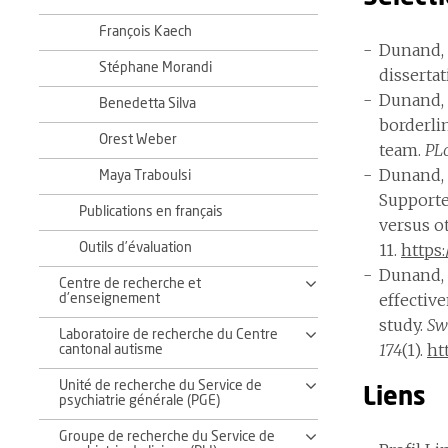
François Kaech
Dunand, 
Stéphane Morandi
disserta
Dunand, N
Benedetta Silva
borderli
Orest Weber
team.
PL
Dunand, N
Maya Traboulsi
Supporte
Publications en français
versus ot
11.
https:
Outils d’évaluation
Dunand, N
Centre de recherche et
effectiv
d'enseignement
study.
Sw
Laboratoire de recherche du Centre
174
(1).
ht
cantonal autisme
Unité de recherche du Service de
Liens
psychiatrie générale (PGE)
Groupe de recherche du Service de