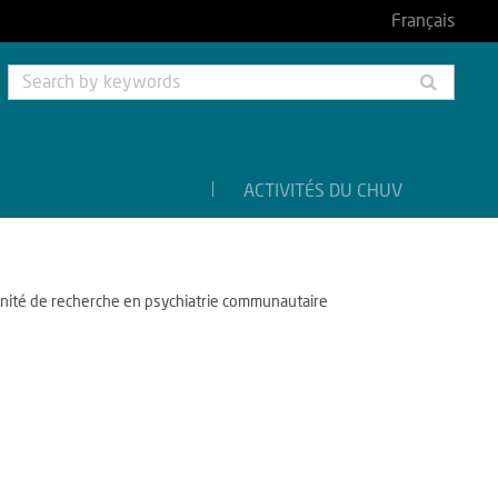
Français
Searc
by
keyw
ACTIVITÉS DU CHUV
nité de recherche en psychiatrie communautaire