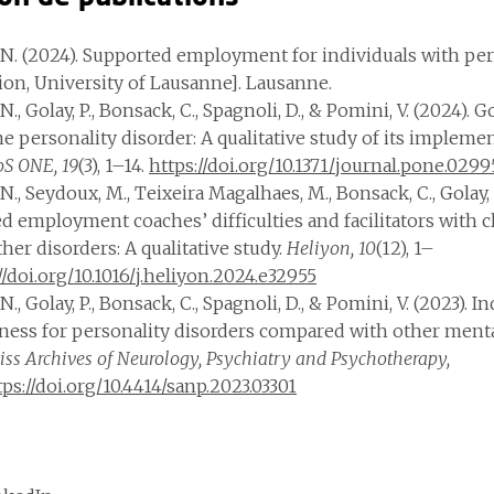
N. (2024). Supported employment for individuals with per
tion, University of Lausanne]. Lausanne.
., Golay, P., Bonsack, C., Spagnoli, D., & Pomini, V. (2024
ne personality disorder: A qualitative study of its imple
oS ONE, 19
(3), 1–14.
https://doi.org/10.1371/journal.pone.0299
., Seydoux, M., Teixeira Magalhaes, M., Bonsack, C., Golay, P.
d employment coaches’ difficulties and facilitators with c
her disorders: A qualitative study.
Heliyon, 10
(12), 1–
//doi.org/10.1016/j.heliyon.2024.e32955
., Golay, P., Bonsack, C., Spagnoli, D., & Pomini, V. (2023).
eness for personality disorders compared with other menta
iss Archives of Neurology, Psychiatry and Psychotherapy,
tps://doi.org/10.4414/sanp.2023.03301