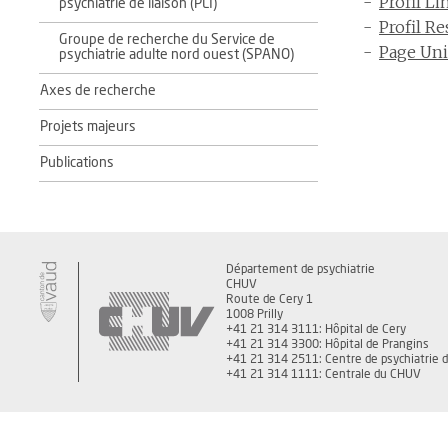
Profil L
psychiatrie de liaison (PLI)
Profil R
Groupe de recherche du Service de
Page Uni
psychiatrie adulte nord ouest (SPANO)
Axes de recherche
Projets majeurs
Publications
Département de psychiatrie
CHUV
Route de Cery 1
1008 Prilly
+41 21 314 3111: Hôpital de Cery
+41 21 314 3300: Hôpital de Prangins
+41 21 314 2511: Centre de psychiatrie 
+41 21 314 1111: Centrale du CHUV