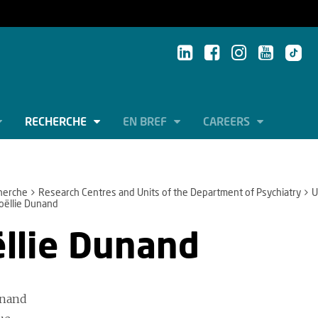
RECHERCHE
EN BREF
CAREERS
herche
Research Centres and Units of the Department of Psychiatry
U
oëllie Dunand
llie Dunand
unand