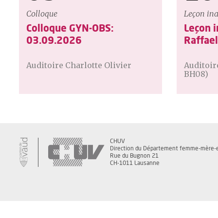
Colloque
Leçon in
Colloque GYN-OBS:
Leçon 
03.09.2026
Raffael
Auditoire Charlotte Olivier
Auditoi
BH08)
CHUV
Direction du Département femme-mère-
Rue du Bugnon 21
CH-1011 Lausanne