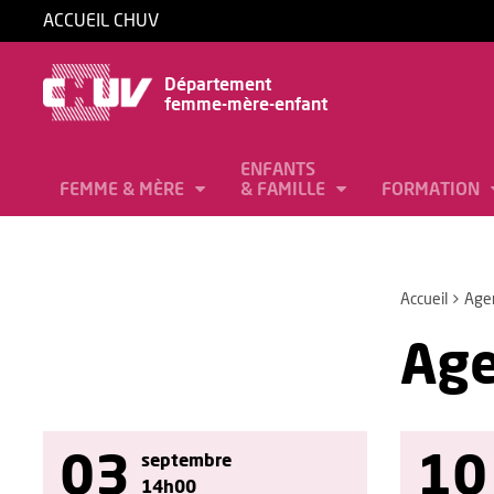
ACCUEIL CHUV
Département
femme-mère-enfant
ENFANTS
FEMME & MÈRE
& FAMILLE
FORMATION
Accueil
Age
Ag
03
10
septembre
14h00