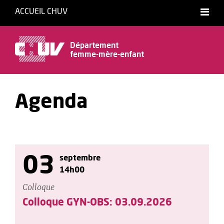
ACCUEIL CHUV
Département
femme-mère-enfant
Agenda
03
septembre
14h00
Colloque
Colloque GYN-OBS: 03.09.2026