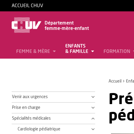
ACCUEIL CHUV
Département
femme-mère-enfant
ENFANTS
FEMME & MÈRE
& FAMILLE
FORMATION
Accueil
Enfa
Pré
Venir aux urgences
Prise en charge
péd
Spécialités médicales
Cardiologie pédiatrique