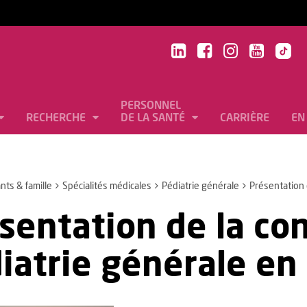
PERSONNEL
RECHERCHE
DE LA SANTÉ
CARRIÈRE
EN
nts & famille
Spécialités médicales
Pédiatrie générale
Présentation 
sentation de la co
iatrie générale en