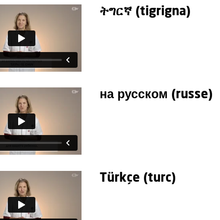
ትግርኛ (tigrigna)
на русском (russe)
Türkçe (turc)